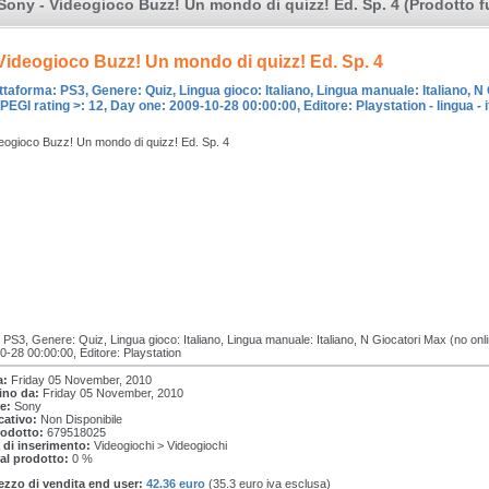
Sony - Videogioco Buzz! Un mondo di quizz! Ed. Sp. 4 (Prodotto f
Videogioco Buzz! Un mondo di quizz! Ed. Sp. 4
ttaforma: PS3, Genere: Quiz, Lingua gioco: Italiano, Lingua manuale: Italiano, N 
, PEGI rating >: 12, Day one: 2009-10-28 00:00:00, Editore: Playstation - lingua - i
eogioco Buzz! Un mondo di quizz! Ed. Sp. 4
 PS3, Genere: Quiz, Lingua gioco: Italiano, Lingua manuale: Italiano, N Giocatori Max (no onlin
0-28 00:00:00, Editore: Playstation
a:
Friday 05 November, 2010
tino da:
Friday 05 November, 2010
e:
Sony
cativo:
Non Disponibile
rodotto:
679518025
 di inserimento:
Videogiochi > Videogiochi
 al prodotto:
0 %
ezzo di vendita end user:
42.36 euro
(35.3 euro iva esclusa)