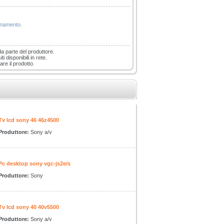
ionamento.
da parte del produttore.
i disponibili in rete.
are il prodotto.
Tv lcd sony 46 46z4500
Produttore:
Sony a/v
Pc desktop sony vgc-js2e/s
Produttore:
Sony
Tv lcd sony 40 40v5500
Produttore:
Sony a/v