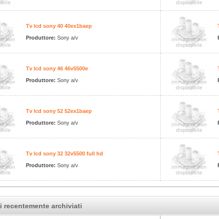
Tv lcd sony 40 40ex1baep
Produttore:
Sony a/v
Tv lcd sony 46 46v5500e
Produttore:
Sony a/v
Tv lcd sony 52 52ex1baep
Produttore:
Sony a/v
Tv lcd sony 32 32v5500 full hd
Produttore:
Sony a/v
i recentemente archiviati