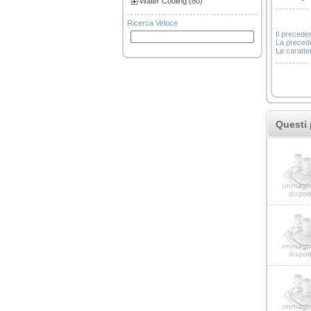
Water Cooling (80)
Ricerca Veloce
Il precede
La precede
Le caratter
Questi 