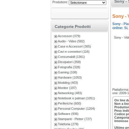
Sony - 
Produttore:
Sony - 
Sony - Pia
Categorie Prodotti
online: Si
Accessori (379)
Sony - Vid
Audio - Video (582)
Case e Accessori (365)
Cavi e connettori (116)
Consumabili (1361)
Dissipatori (358)
Fotografia (328)
Gaming (108)
Hardware (1053)
Modding (403)
Monitor (197)
Piattaforma:
Networking (483)
one: 2009-1
Notebook e palmari (1051)
On line d
Periferiche (600)
Non a lis
Produttor
Personal Computer (1204)
Peso indi
Software (936)
Codice p
Categoria
Stampanti - Plotter (727)
Interesse
Telefonia (278)
Ultimo pr