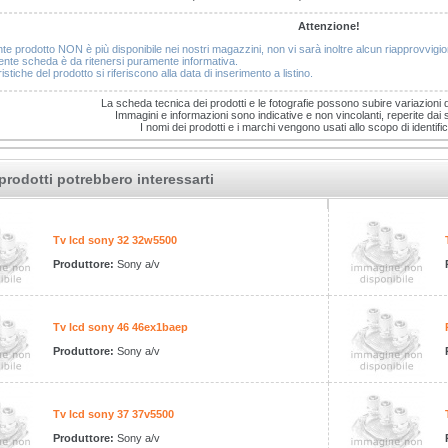
Attenzione!
nte prodotto NON è più disponibile nei nostri magazzini, non vi sarà inoltre alcun riapprovvig
nte scheda è da ritenersi puramente informativa.
istiche del prodotto si riferiscono alla data di inserimento a listino.
La scheda tecnica dei prodotti e le fotografie possono subire variazioni 
Immagini e informazioni sono indicative e non vincolanti, reperite dai sit
I nomi dei prodotti e i marchi vengono usati allo scopo di identific
prodotti potrebbero interessarti
Tv lcd sony 32 32w5500
Produttore:
Sony a/v
Tv lcd sony 46 46ex1baep
Produttore:
Sony a/v
Tv lcd sony 37 37v5500
Produttore:
Sony a/v