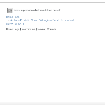
Nessun prodotto all'interno del tuo carrello.
Home Page
Archivio Prodotti - Sony - Videogioco Buzz! Un mondo di
quizz! Ed. Sp. 4
Home Page
|
Informazioni
|
Novità
|
Contatti