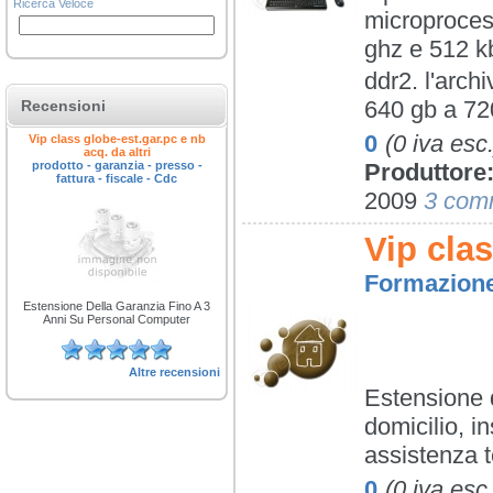
Ricerca Veloce
microproces
ghz e 512 k
ddr2. l'arch
640 gb a 72
Recensioni
0
(0 iva esc.
Vip class globe-est.gar.pc e nb
acq. da altri
prodotto - garanzia - presso -
Produttore
fattura - fiscale - Cdc
2009
3 com
Vip cla
Formazione 
Estensione Della Garanzia Fino A 3
Anni Su Personal Computer
Altre recensioni
Estensione 
domicilio, i
assistenza t
0
(0 iva esc.