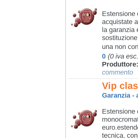
Estensione d
acquistate 
la garanzia 
sostituzione
una non con
0
(0 iva esc.
Produttore
commento
Vip cla
Garanzia - 
Estensione d
monocromati
euro.estende
tecnica, con