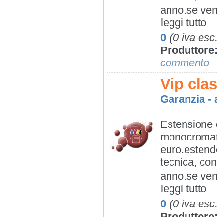
anno.se veni
leggi tutto
0
(0 iva esc.
Produttore
commento
Vip cla
Garanzia - 
Estensione d
monocromati
euro.estende
tecnica, con
anno.se veni
leggi tutto
0
(0 iva esc.
Produttore