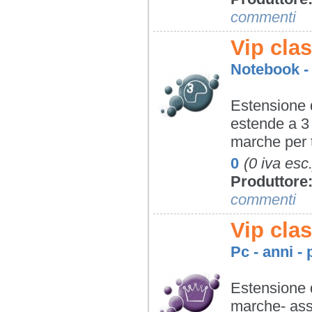
commenti
Vip clas
Notebook - 
Estensione d
estende a 3 a
marche per tut
0
(0 iva esc.
Produttore
commenti
Vip cla
Pc - anni - 
Estensione d
marche- assi