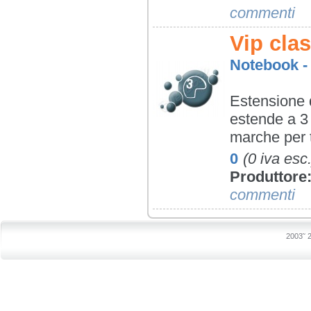
commenti
Vip cla
Notebook - 
Estensione d
estende a 3 a
marche per tu
0
(0 iva esc.
Produttore
commenti
2003˜ 2