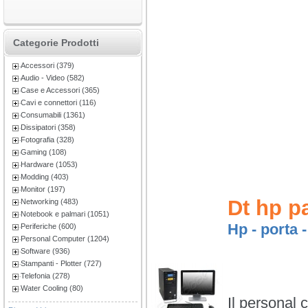
Categorie Prodotti
Accessori (379)
Audio - Video (582)
Case e Accessori (365)
Cavi e connettori (116)
Consumabili (1361)
Dissipatori (358)
Fotografia (328)
Gaming (108)
Hardware (1053)
Modding (403)
Monitor (197)
Dt hp p
Networking (483)
Notebook e palmari (1051)
Hp - porta 
Periferiche (600)
Personal Computer (1204)
Software (936)
Stampanti - Plotter (727)
Telefonia (278)
Water Cooling (80)
Il personal