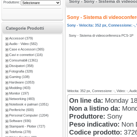
Sony - Sony - Sistema di videoc
Produttore:
Sony - Sistema di videoconfe
Sony - Velocita: 352 px, Connessione: -, 
Categorie Prodotti
Sony - Sistema di videoconferenza PCS-1P
Accessori (379)
Audio - Video (582)
Case e Accessori (365)
Cavi e connettori (116)
Consumabili (1361)
Dissipatori (358)
Fotografia (328)
Gaming (108)
Hardware (1053)
Modding (403)
Velocita: 352 px, Connessione: -, Video: -, Audi
Monitor (197)
On line da:
Monday 18
Networking (483)
Notebook e palmari (1051)
Non a listino da:
Mond
Periferiche (600)
Produttore:
Sony
Personal Computer (1204)
Software (936)
Peso indicativo:
Non D
Stampanti - Plotter (727)
Codice prodotto:
372
Telefonia (278)