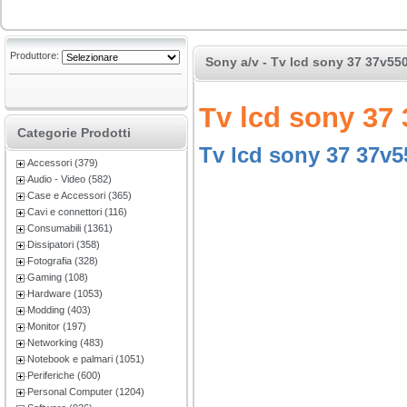
Produttore:
Sony a/v - Tv lcd sony 37 37v55
Tv lcd sony 37
Categorie Prodotti
Tv lcd sony 37 37v5
Accessori (379)
Audio - Video (582)
Case e Accessori (365)
Cavi e connettori (116)
Consumabili (1361)
Dissipatori (358)
Fotografia (328)
Gaming (108)
Hardware (1053)
Modding (403)
Monitor (197)
Networking (483)
Notebook e palmari (1051)
Periferiche (600)
Personal Computer (1204)