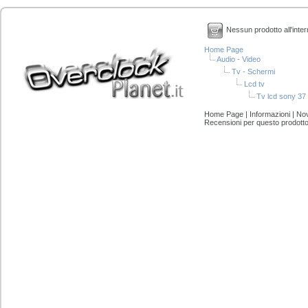
Nessun prodotto all'inter
Home Page
Audio - Video
Tv - Schermi
Lcd tv
Tv lcd sony 37
Home Page
|
Informazioni
|
Nov
Recensioni per questo prodott