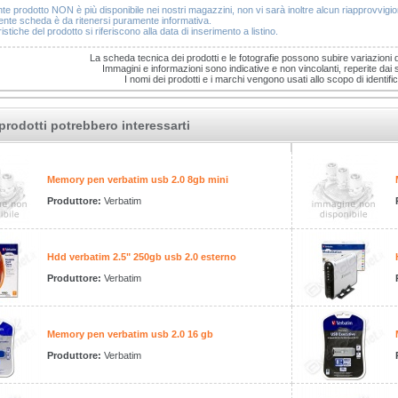
nte prodotto NON è più disponibile nei nostri magazzini, non vi sarà inoltre alcun riapprovvig
nte scheda è da ritenersi puramente informativa.
istiche del prodotto si riferiscono alla data di inserimento a listino.
La scheda tecnica dei prodotti e le fotografie possono subire variazioni 
Immagini e informazioni sono indicative e non vincolanti, reperite dai sit
I nomi dei prodotti e i marchi vengono usati allo scopo di identific
prodotti potrebbero interessarti
Memory pen verbatim usb 2.0 8gb mini
Produttore:
Verbatim
Hdd verbatim 2.5" 250gb usb 2.0 esterno
Produttore:
Verbatim
Memory pen verbatim usb 2.0 16 gb
Produttore:
Verbatim