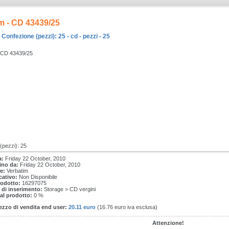
m - CD 43439/25
 Confezione (pezzi): 25 - cd - pezzi - 25
- CD 43439/25
(pezzi): 25
a:
Friday 22 October, 2010
tino da:
Friday 22 October, 2010
e:
Verbatim
cativo:
Non Disponibile
rodotto:
16297075
 di inserimento:
Storage > CD vergini
 al prodotto:
0 %
ezzo di vendita end user:
20.11 euro
(16.76 euro iva esclusa)
Attenzione!