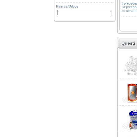
Il precede
Ricerca Veloce
La precede
Le caratter
Questi 