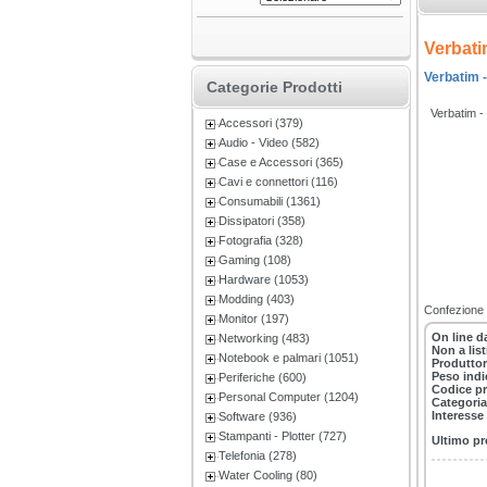
Verbati
Verbatim -
Categorie Prodotti
Verbatim 
Accessori (379)
Audio - Video (582)
Case e Accessori (365)
Cavi e connettori (116)
Consumabili (1361)
Dissipatori (358)
Fotografia (328)
Gaming (108)
Hardware (1053)
Modding (403)
Confezione 
Monitor (197)
On line d
Networking (483)
Non a lis
Notebook e palmari (1051)
Produttor
Peso indi
Periferiche (600)
Codice p
Personal Computer (1204)
Categoria
Interesse
Software (936)
Stampanti - Plotter (727)
Ultimo pr
Telefonia (278)
Water Cooling (80)