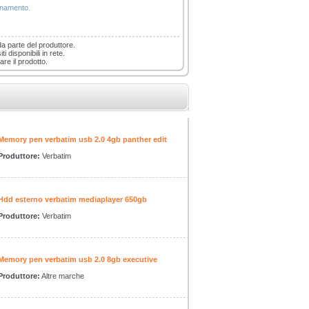
ionamento.
da parte del produttore.
i disponibili in rete.
are il prodotto.
Memory pen verbatim usb 2.0 4gb panther edit
Produttore:
Verbatim
Hdd esterno verbatim mediaplayer 650gb
Produttore:
Verbatim
Memory pen verbatim usb 2.0 8gb executive
Produttore:
Altre marche