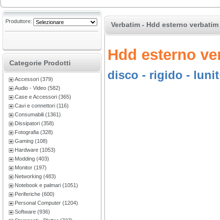
Produttore:
Verbatim - Hdd esterno verbatim
Hdd esterno ve
Categorie Prodotti
disco - rigido - lun
Accessori (379)
Audio - Video (582)
Case e Accessori (365)
Cavi e connettori (116)
Consumabili (1361)
Dissipatori (358)
Fotografia (328)
Gaming (108)
Hardware (1053)
Modding (403)
Monitor (197)
Networking (483)
Notebook e palmari (1051)
Periferiche (600)
Personal Computer (1204)
Software (936)