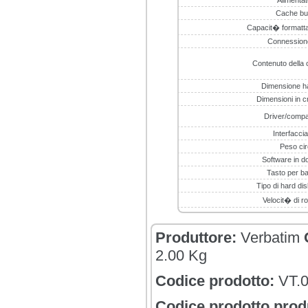
Alimentat
Cache bu
Capacit� formatta
Connession
Contenuto della 
Dimensione h
Dimensioni in c
Driver/compat
Interfacci
Peso ci
Software in d
Tasto per b
Tipo di hard di
Velocit� di r
Produttore:
Verbatim
2.00 Kg
Codice prodotto:
VT.
Codice prodotto prod