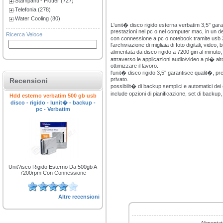
Stampanti - Plotter (727)
Telefonia (278)
Water Cooling (80)
L'unit� disco rigido esterna verbatim 3,5'' gar
prestazioni nel pc o nel computer mac, in un de
Ricerca Veloce
con connessione a pc o notebook tramite usb 2.
l'archiviazione di migliaia di foto digitali, video,
alimentata da disco rigido a 7200 giri al minuto
attraverso le applicazioni audio/video a pi� al
ottimizzare il lavoro.
l'unit� disco rigido 3,5'' garantisce qualit�, pre
privato.
Recensioni
possibilit� di backup semplici e automatici de
include opzioni di pianificazione, set di backup
Hdd esterno verbatim 500 gb usb
disco - rigido - lunit� - backup -
pc - Verbatim
Unit?isco Rigido Esterno Da 500gb A
7200rpm Con Connessione
Altre recensioni