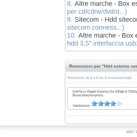
8.
Altre marche - Box e
per cd/cdrw/dvd/d...)
9.
Sitecom - Hdd sitec
sitecom conness...)
10.
Altre marche - Box e
hdd 3,5" interfaccia usb2
Recensioni per "Hdd esterno ve
Recensioni, da
1
a
1
(su
1
recensioni totali)
Unit?isco Rigido Esterno Da 500gb A 7200
Bouncebackexpress.
Valutazione:
2003˜ 2