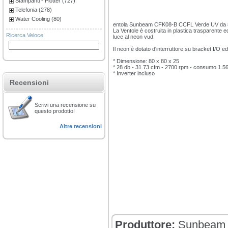
Stampanti - Plotter (727)
Telefonia (278)
Water Cooling (80)
entola Sunbeam CFK08-B CCFL Verde UV da
La Ventole è costruita in plastica trasparente 
Ricerca Veloce
luce al neon vud.
Il neon è dotato d'interruttore su bracket I/O ed
* Dimensione: 80 x 80 x 25
* 28 db - 31.73 cfm - 2700 rpm - consumo 1.5
* Inverter incluso
Recensioni
Scrivi una recensione su
questo prodotto!
Altre recensioni
Produttore:
Sunbea