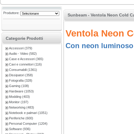
Produttore:
Sunbeam - Ventola Neon Cold C
Ventola Neon C
Categorie Prodotti
Con neon luminoso
Accessori (379)
Audio - Video (582)
Case e Accessori (365)
Cavi e connettori (116)
Consumabili (1361)
Dissipatori (358)
Fotografia (328)
Gaming (108)
Hardware (1053)
Modding (403)
Monitor (197)
Networking (483)
Notebook e palmari (1051)
Periferiche (600)
Personal Computer (1204)
Software (936)