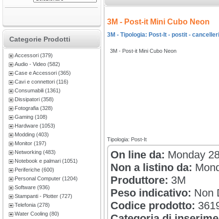
3M - Post-it Mini Cubo Neon
3M - Tipologia: Post-It - postit - cancelleri
Categorie Prodotti
3M - Post-it Mini Cubo Neon
Accessori (379)
Audio - Video (582)
Case e Accessori (365)
Cavi e connettori (116)
Consumabili (1361)
Dissipatori (358)
Fotografia (328)
Gaming (108)
Hardware (1053)
Modding (403)
Tipologia: Post-It
Monitor (197)
On line da:
Monday 28
Networking (483)
Notebook e palmari (1051)
Non a listino da:
Mond
Periferiche (600)
Produttore:
3M
Personal Computer (1204)
Software (936)
Peso indicativo:
Non D
Stampanti - Plotter (727)
Codice prodotto:
361
Telefonia (278)
Water Cooling (80)
Categoria di inserime