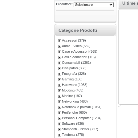
Ultime 
Produttore:
Categorie Prodotti
Accessori (379)
Audio - Video (582)
Case e Accessori (365)
Cavi e connettori (116)
Consumabili (1361)
Dissipatori (358)
Fotografia (328)
Gaming (108)
Hardware (1053)
Modding (403)
Monitor (197)
Networking (483)
Notebook e palmari (1051)
Periferiche (600)
Personal Computer (1204)
Software (936)
Stampanti - Plotter (727)
Telefonia (278)