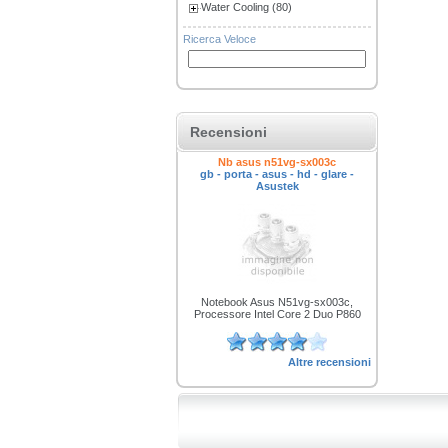
Water Cooling (80)
Ricerca Veloce
Recensioni
Nb asus n51vg-sx003c
gb - porta - asus - hd - glare -
Asustek
Notebook Asus N51vg-sx003c,
Processore Intel Core 2 Duo P860
Altre recensioni