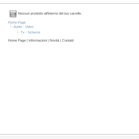
Nessun prodotto all'interno del tuo carrello.
Home Page
Audio - Video
Tv - Schermi
Home Page
|
Informazioni
|
Novità
|
Contatti