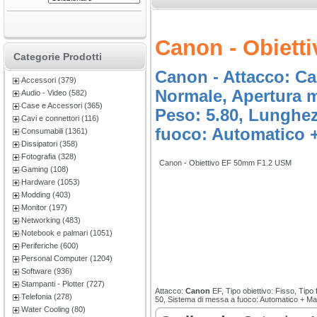
Canon - Obiett
Categorie Prodotti
Canon - Attacco: Ca
Accessori (379)
Normale, Apertura m
Audio - Video (582)
Case e Accessori (365)
Peso: 5.80, Lunghez
Cavi e connettori (116)
fuoco: Automatico +
Consumabili (1361)
Dissipatori (358)
Fotografia (328)
Canon - Obiettivo EF 50mm F1.2 USM
Gaming (108)
Hardware (1053)
Modding (403)
Monitor (197)
Networking (483)
Notebook e palmari (1051)
Periferiche (600)
Personal Computer (1204)
Software (936)
Stampanti - Plotter (727)
Attacco:
Canon
EF, Tipo obiettivo: Fisso, Tip
Telefonia (278)
50, Sistema di messa a fuoco: Automatico + M
Water Cooling (80)