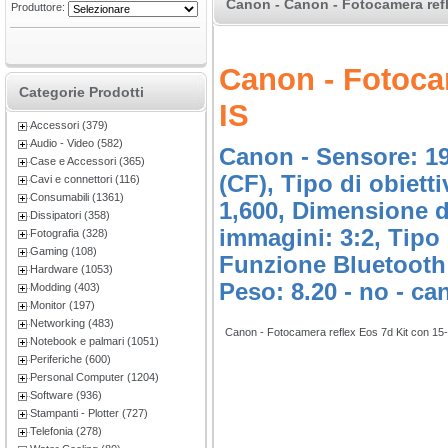
Canon - Canon - Fotocamera refl
Produttore:
Canon - Fotoca
Categorie Prodotti
IS
Accessori (379)
Audio - Video (582)
Canon - Sensore: 1
Case e Accessori (365)
(CF), Tipo di obiett
Cavi e connettori (116)
Consumabili (1361)
1,600, Dimensione d
Dissipatori (358)
immagini: 3:2, Tipo
Fotografia (328)
Gaming (108)
Funzione Bluetooth:
Hardware (1053)
Peso: 8.20 - no - ca
Modding (403)
Monitor (197)
Networking (483)
Canon - Fotocamera reflex Eos 7d Kit con 1
Notebook e palmari (1051)
Periferiche (600)
Personal Computer (1204)
Software (936)
Stampanti - Plotter (727)
Telefonia (278)