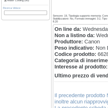
Water Cooling (80)
Ricerca Veloce
Sensore: 19, Tipologia supporto memoria: Compa
Stabilizzatore: No, Formato immagini: 3:2, Tip
8.20
On line da:
Wednesday
Non a listino da:
Wedn
Produttore:
Canon
Peso indicativo:
Non D
Codice prodotto:
662
Categoria di inserime
Interesse al prodotto:
Ultimo prezzo di vend
Il precedente prodotto 
inoltre alcun riapprovv
La precedente scheda è