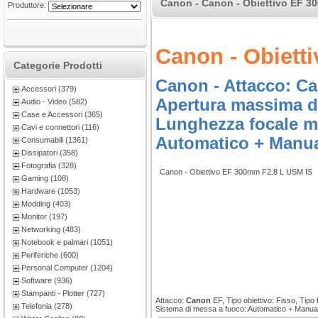
Canon - Canon - Obiettivo EF 30
Produttore:
Canon - Obiett
Categorie Prodotti
Canon - Attacco: Can
Accessori (379)
Apertura massima di
Audio - Video (582)
Case e Accessori (365)
Lunghezza focale mi
Cavi e connettori (116)
Automatico + Manual
Consumabili (1361)
Dissipatori (358)
Fotografia (328)
Canon - Obiettivo EF 300mm F2.8 L USM IS
Gaming (108)
Hardware (1053)
Modding (403)
Monitor (197)
Networking (483)
Notebook e palmari (1051)
Periferiche (600)
Personal Computer (1204)
Software (936)
Stampanti - Plotter (727)
Attacco:
Canon
EF, Tipo obiettivo: Fisso, Tipo
Telefonia (278)
Sistema di messa a fuoco: Automatico + Manua