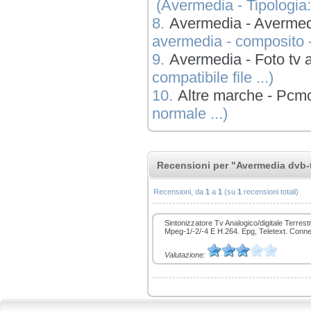
(Avermedia - Tipologia: 
8.
Avermedia - Avermedi
avermedia - composito - 
9.
Avermedia - Foto tv 
compatibile file ...)
10.
Altre marche - Pcmc
normale ...)
Recensioni per "Avermedia dvb-t
Recensioni, da
1
a
1
(su
1
recensioni totali)
Sintonizzatore Tv Analogico/digitale Terre
Mpeg-1/-2/-4 E H.264. Epg, Teletext. Conn
Valutazione: