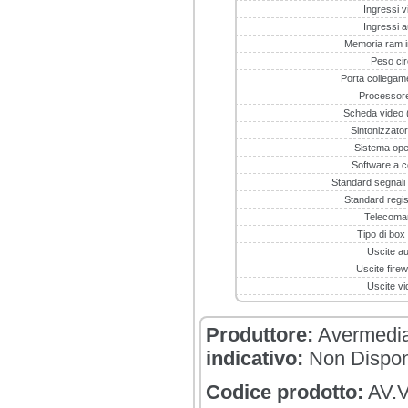
Ingressi v
Ingressi a
Memoria ram in
Peso ci
Porta collegam
Processore
Scheda video (
Sintonizzator
Sistema ope
Software a c
Standard segnali 
Standard regis
Telecoma
Tipo di box
Uscite au
Uscite firew
Uscite vi
Produttore:
Avermedi
indicativo:
Non Dispon
Codice prodotto:
AV.