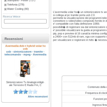
Stampanti - Plotter (727)
Telefonia (278)
Water Cooling (80)
L'avermedia volar hx� un sintonizzatore tv anal
si collega al pc tramite porta usb 2.0.
Ricerca Veloce
permette la visualizzazione dei programmi televi
connettore s-video/video composito fornito in 
e' compatibile con l'alta definizione 1080i.
possibilit� di registrare sia dal sintonizzatore
e' possibile visualizzare la guida ai programmi e
pip, pop e preview di 16 canali.la minima con
a 2400+ con 512mb di ram, vga con supporto di
Recensioni
per visualizzare e registrare in hdtv � necess
Avermedia dvb-t hybrid volar hx
usb
usb - sintonizzatore - tramite -
telecomando - mpeg - Avermedia
Sintonizzatore Tv Analogico/digit-
ale Terrestre E Radio Fm, C
Contenuto della 
Frequenza di cloc
Altre recensioni
Funzioni pr
Ingressi fire