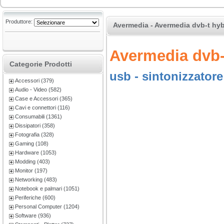
Produttore:
Avermedia - Avermedia dvb-t hyb
Avermedia dvb-
Categorie Prodotti
usb - sintonizzator
Accessori (379)
Audio - Video (582)
Case e Accessori (365)
Cavi e connettori (116)
Consumabili (1361)
Dissipatori (358)
Fotografia (328)
Gaming (108)
Hardware (1053)
Modding (403)
Monitor (197)
Networking (483)
Notebook e palmari (1051)
Periferiche (600)
Personal Computer (1204)
Software (936)