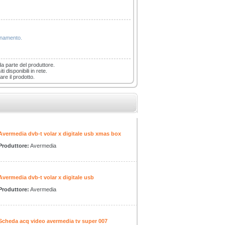
ionamento.
da parte del produttore.
i disponibili in rete.
are il prodotto.
Avermedia dvb-t volar x digitale usb xmas box
Produttore:
Avermedia
Avermedia dvb-t volar x digitale usb
Produttore:
Avermedia
Scheda acq video avermedia tv super 007