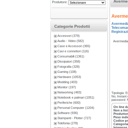
Avermed
Produttore:
Averme
Avermedia 
Categorie Prodotti
Telecomand
Registrazi
Accessori (379)
Audio - Video (582)
Avermedi
Case e Accessori (365)
Cavi e connettori (116)
Consumabili (1361)
Dissipatori (358)
Fotografia (328)
Gaming (108)
Hardware (1053)
Modding (403)
Monitor (197)
Networking (483)
Tipologia: E
No, Instant 
Notebook e palmari (1051)
password: 
Periferiche (600)
On line d
Personal Computer (1204)
Non a lis
Software (936)
Produttor
Peso indi
Stampanti - Plotter (727)
Codice p
Telefonia (278)
Categoria
Interesse