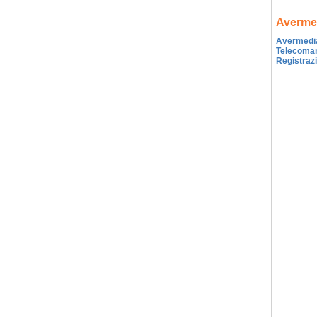
Averme
Avermedia 
Telecomand
Registrazi