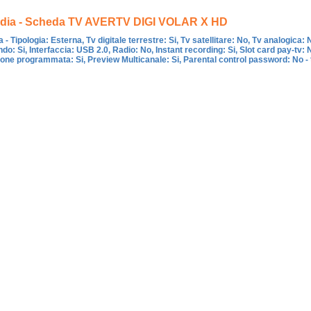
dia - Scheda TV AVERTV DIGI VOLAR X HD
- Tipologia: Esterna, Tv digitale terrestre: Si, Tv satellitare: No, Tv analogica
o: Si, Interfaccia: USB 2.0, Radio: No, Instant recording: Si, Slot card pay-tv: N
one programmata: Si, Preview Multicanale: Si, Parental control password: No - t