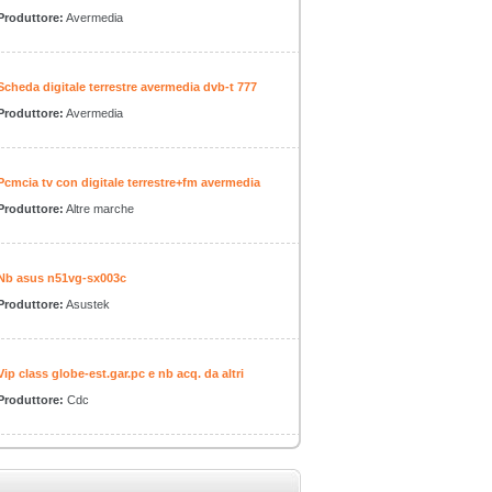
Produttore:
Avermedia
Scheda digitale terrestre avermedia dvb-t 777
Produttore:
Avermedia
Pcmcia tv con digitale terrestre+fm avermedia
Produttore:
Altre marche
Nb asus n51vg-sx003c
Produttore:
Asustek
Vip class globe-est.gar.pc e nb acq. da altri
Produttore:
Cdc