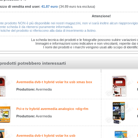
ezzo di vendita end user:
41.87 euro
(34.89 euro iva esclusa)
Attenzione!
nte prodotto NON è più disponibile nei nostri magazzini, non vi sarà inoltre alcun riapprovvig
nte scheda è da ritenersi puramente informativa.
istiche del prodotto si riferiscono alla data di inserimento a listino.
La scheda tecnica dei prodotti e le fotografie possono subire variazioni 
Immagini e informazioni sono indicative e non vincolanti, reperite dai sit
I nomi dei prodotti e i marchi vengono usati allo scopo di identific
prodotti potrebbero interessarti
Avermedia dvb-t hybrid volar hx usb xmas box
Produttore:
Avermedia
Pci-e tv hybrid avermedia analogico +dig+fm
Produttore:
Avermedia
Avermedia dvb-t hybrid volar hx usb