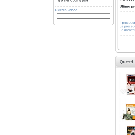
Water Cooling (80)
Ultimo pr
Ricerca Veloce
Il precede
La precede
Le caratter
Questi 