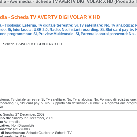
ia - Avermedia - Scheda TV AVERTV DIGI VOLAR X HD (Prodotto f
dia - Scheda TV AVERTV DIGI VOLAR X HD
- Tipologia: Esterna, Tv digitale terrestre: Si, Tv satellitare: No, Tv analogica
o: Si, Interfaccia: USB 2.0, Radio: No, Instant recording: Si, Slot card pay-tv: N
one programmata: Si, Preview Multicanale: Si, Parental control password: No - t
a - Scheda TV AVERTV DIGI VOLAR X HD
sterna, Tv digitale terrestre: Si, Tv satellitare: No, Tv analogica: No, Formato di registrazi
recording: Si, Slot card pay-tv: No, Supporto alta definizione (1080i): Si, Registrazione progr
No
a:
Sunday 27 December, 2009
tino da:
Sunday 27 December, 2009
e:
Avermedia
cativo:
Non Disponibile
rodotto:
621276003
 di inserimento:
Schede Grafiche > Schede TV
 al prodotto:
0 %