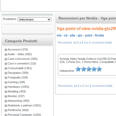
Recensioni per Nvidia - Vga poi
Produttore:
Vga point of view nvidia gtx2
mb - sli - alla - gtx - point - Nvidia
Categorie Prodotti
Recensioni, da
1
a
1
(su
1
recensioni totali)
Accessori (379)
Audio - Video (582)
Scheda Video Nvidia Geforce Gtx295 Di Poin
Case e Accessori (365)
X16, 2 Porte Dvi, 1 Porta Hdmi, Compatibile 
Cavi e connettori (116)
Consumabili (1361)
Valutazione:
Dissipatori (358)
Fotografia (328)
Gaming (108)
Recensioni, da
1
a
1
(su
1
recensioni totali)
Hardware (1053)
Modding (403)
Monitor (197)
Networking (483)
Notebook e palmari (1051)
Periferiche (600)
Personal Computer (1204)