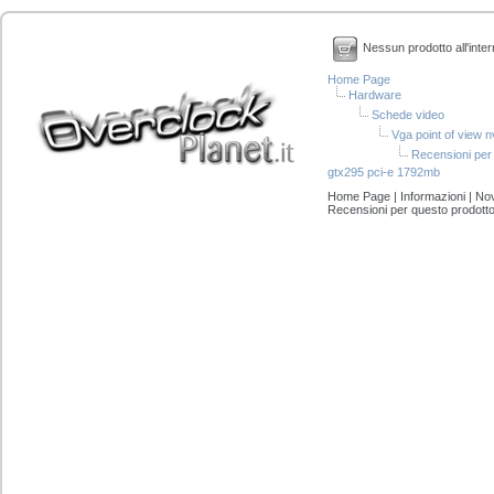
Nessun prodotto all'inter
Home Page
Hardware
Schede video
Vga point of view 
Recensioni per 
gtx295 pci-e 1792mb
Home Page
|
Informazioni
|
Nov
Recensioni per questo prodott