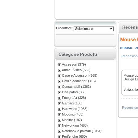
Recensi
Produttore:
Mouse l
mouse - zo
Categorie Prodotti
Recensioni
Accessori (379)
Audio - Video (582)
Mouse Log
Case e Accessori (365)
Design Le
Cavi e connettori (116)
Consumabili (1361)
Valutazio
Dissipatori (358)
Fotografia (328)
Gaming (108)
Recension
Hardware (1053)
Modding (403)
Monitor (197)
Networking (483)
Notebook e palmari (1051)
Periferiche (600)