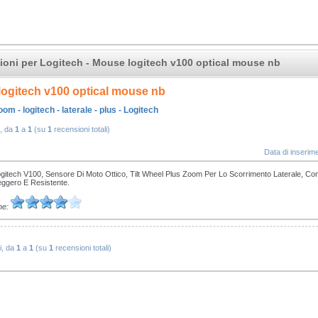
oni per Logitech - Mouse logitech v100 optical mouse nb
ogitech v100 optical mouse nb
om - logitech - laterale - plus - Logitech
, da
1
a
1
(su
1
recensioni totali)
Data di inseri
itech V100, Sensore Di Moto Ottico, Tilt Wheel Plus Zoom Per Lo Scorrimento Laterale, C
ggero E Resistente.
ne:
i, da
1
a
1
(su
1
recensioni totali)