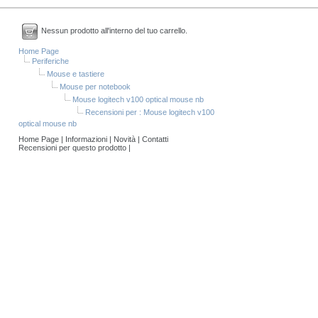
Nessun prodotto all'interno del tuo carrello.
Home Page
Periferiche
Mouse e tastiere
Mouse per notebook
Mouse logitech v100 optical mouse nb
Recensioni per : Mouse logitech v100
optical mouse nb
Home Page
|
Informazioni
|
Novità
|
Contatti
Recensioni per questo prodotto
|