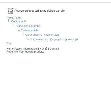
Nessun prodotto all'interno del tuo carrello.
Home Page
Consumabili
Carta per la stampa
Carta speciale
Carta adesiva kraun a4 20fg
Recensioni per : Carta adesiva kraun a4
20fg
Home Page
|
Informazioni
|
Novità
|
Contatti
Recensioni per questo prodotto
|