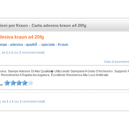
oni per Kraun - Carta adesiva kraun a4 20fg
desiva kraun a4 20fg
ampe - adesiva - qualitÃ - speciale - Kraun
, da
1
a
1
(su
1
recensioni totali)
Data di inserime
siva. Stampe Adesive Di Alta Qualità� Utilizzando Stampanti A Getto D'inchiostro. Supporto 
 Rivestimento A Rapida Asciugatura. Eccellente Resistenza Alla Luce Artificiale.
ne:
i, da
1
a
1
(su
1
recensioni totali)