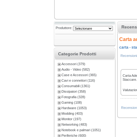
Recensi
Produttore:
Carta a
carta - st
Categorie Prodotti
Recensioni
Accessori (379)
Audio - Video (582)
Case e Accessori (365)
Carta Ade
Staccare.
Cavi e connettori (116)
Consumabili (1361)
Valutazio
Dissipatori (358)
Fotografia (328)
Gaming (108)
Recension
Hardware (1053)
Modding (403)
Monitor (197)
Networking (483)
Notebook e palmari (1051)
Periferiche (600)