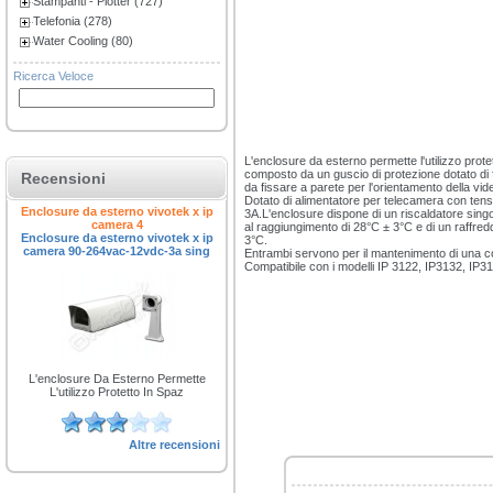
Stampanti - Plotter (727)
Telefonia (278)
Water Cooling (80)
Ricerca Veloce
L'enclosure da esterno permette l'utilizzo prote
composto da un guscio di protezione dotato di f
Recensioni
da fissare a parete per l'orientamento della vi
Dotato di alimentatore per telecamera con ten
Enclosure da esterno vivotek x ip
3A.L'enclosure dispone di un riscaldatore singol
camera 4
al raggiungimento di 28°C ± 3°C e di un raffred
Enclosure da esterno vivotek x ip
3°C.
camera 90-264vac-12vdc-3a sing
Entrambi servono per il mantenimento di una co
Compatibile con i modelli IP 3122, IP3132, IP3
L'enclosure Da Esterno Permette
L'utilizzo Protetto In Spaz
Altre recensioni