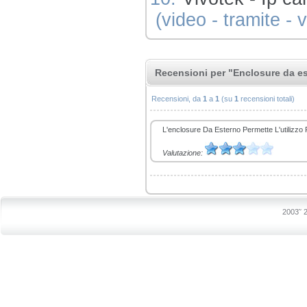
(video - tramite - 
Recensioni per "Enclosure da es
Recensioni, da
1
a
1
(su
1
recensioni totali)
L'enclosure Da Esterno Permette L'utilizzo 
Valutazione:
2003˜ 2