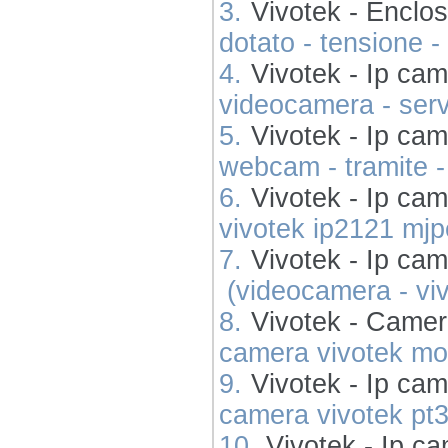
3.
Vivotek - Enclo
dotato - tensione - 
4.
Vivotek - Ip cam
videocamera - servi
5.
Vivotek - Ip ca
webcam - tramite -
6.
Vivotek - Ip ca
vivotek ip2121 mjp
7.
Vivotek - Ip ca
(videocamera - vivot
8.
Vivotek - Camer
camera vivotek mod
9.
Vivotek - Ip ca
camera vivotek pt31
10.
Vivotek - Ip c