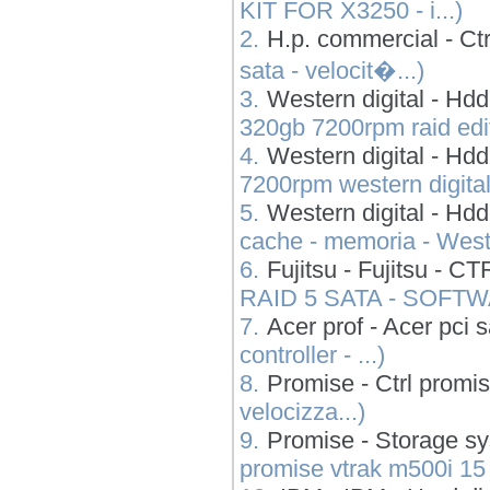
KIT FOR X3250 - i...)
2.
H.p. commercial - Ctrl
sata - velocit�...)
3.
Western digital - Hdd
320gb 7200rpm raid edit
4.
Western digital - Hd
7200rpm western digital 
5.
Western digital - Hd
cache - memoria - Weste
6.
Fujitsu - Fujitsu 
RAID 5 SATA - SOFTW
7.
Acer prof - Acer pci s
controller - ...)
8.
Promise - Ctrl promis
velocizza...)
9.
Promise - Storage sy
promise vtrak m500i 15 