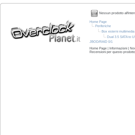
Nessun prodotto all'inter
Home Page
Periferiche
Box esterni multimedia
Dual 3.5 SATA to 
JBOD/RAID 0/1
Home Page
|
Informazioni
|
Nov
Recensioni per questo prodott