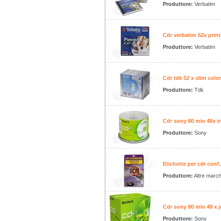
Produttore:
Verbatim
Cdr verbatim 52x print
Produttore:
Verbatim
Cdr tdk 52 x slim colo
Produttore:
Tdk
Cdr sony 80 min 48x in
Produttore:
Sony
Etichette per cdr conf.
Produttore:
Altre marc
Cdr sony 80 min 48 x j
Produttore:
Sony