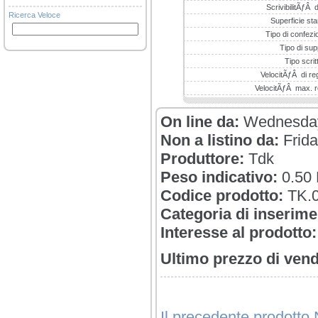
ScrivibilitÃƒÂ 
Ricerca Veloce
Superficie st
Tipo di confez
Tipo di sup
Tipo scrit
VelocitÃƒÂ di re
VelocitÃƒÂ max. r
On line da:
Wednesday
Non a listino da:
Frida
Produttore:
Tdk
Peso indicativo:
0.50
Codice prodotto:
TK.
Categoria di inserime
Interesse al prodotto:
Ultimo prezzo di vend
Il precedente prodotto 