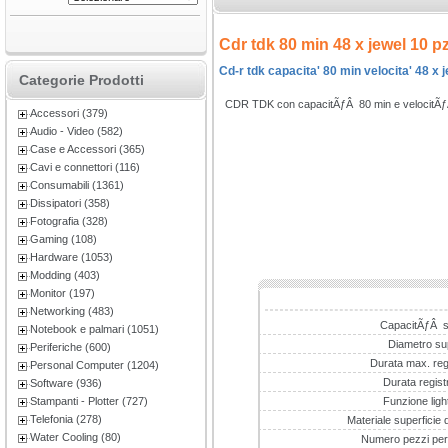
Cdr tdk 80 min 48 x jewel 10 pz
Cd-r tdk capacita' 80 min velocita' 48 x 
Categorie Prodotti
CDR TDK con capacitÃƒÂ 80 min e velocitÃƒÂ
Accessori (379)
Audio - Video (582)
Case e Accessori (365)
Cavi e connettori (116)
Consumabili (1361)
Dissipatori (358)
Fotografia (328)
Gaming (108)
Hardware (1053)
Modding (403)
Monitor (197)
Networking (483)
CapacitÃƒÂ s
Notebook e palmari (1051)
Diametro su
Periferiche (600)
Durata max. reg
Personal Computer (1204)
Durata regist
Software (936)
Stampanti - Plotter (727)
Funzione ligh
Telefonia (278)
Materiale superficie 
Water Cooling (80)
Numero pezzi per