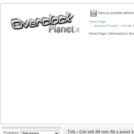
Nessun prodotto all'inter
Home Page
Archivio Prodotti - Cdr tdk 
Home Page
|
Informazioni
|
Nov
Tdk - Cdr tdk 80 min 48 x jewel 1
Produttore: