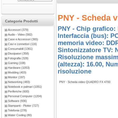
PNY - Scheda 
Categorie Prodotti
PNY - Chip grafico:
Accessori (379)
Interfaccia (bus): P
Audio - Video (582)
Case e Accessori (365)
memoria video: DDR3
Cavi e connettori (116)
Sintonizzatore TV: 
Consumabili (1361)
Dissipatori (358)
Risoluzione massima
Fotografia (328)
(altezza): 16.00, Nu
Gaming (108)
Hardware (1053)
risoluzione
Modding (403)
Monitor (197)
Networking (483)
PNY - Scheda video QUADRO FX 4700
Notebook e palmari (1051)
Periferiche (600)
Personal Computer (1204)
Software (936)
Stampanti - Plotter (727)
Telefonia (278)
Water Cooling (80)