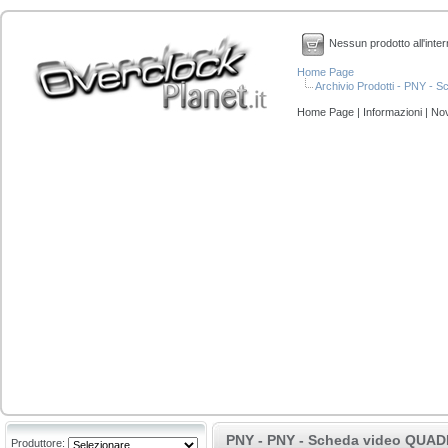
Nessun prodotto all'inter
Home Page
Archivio Prodotti - PNY 
Home Page
|
Informazioni
|
Nov
PNY - PNY - Scheda video QUADR
Produttore: