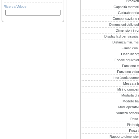
Bracket
Ricerca Veloce
Capacità memoria
Caricabatterie
Compensazione e
Dimensioni dello sc
Dimensioni in c
Display lcd per visuali
Distanza min. me
Filmati con
Flash incor
Focale equival
Funzione 
Funzione video 
Interfaccia conne
Messa a f
Mirino compatte
Modalità di 
Modello bat
Modi operativi
Numero batteri
Peso
Pictbrid
Posa 
Rapporto dimensiona