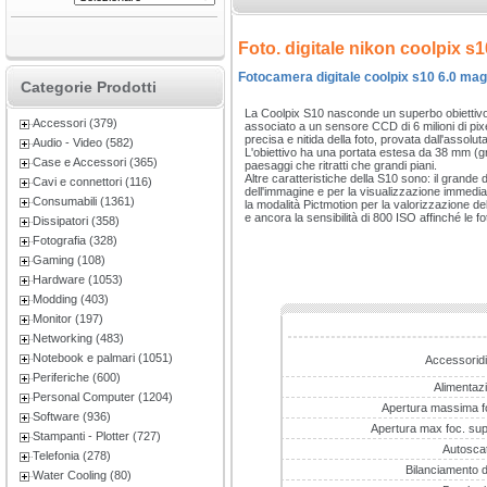
Foto. digitale nikon coolpix s1
Fotocamera digitale coolpix s10 6.0 ma
Categorie Prodotti
La Coolpix S10 nasconde un superbo obiettivo 
Accessori (379)
associato a un sensore CCD di 6 milioni di pixe
precisa e nitida della foto, provata dall'assolut
Audio - Video (582)
L'obiettivo ha una portata estesa da 38 mm (gra
Case e Accessori (365)
paesaggi che ritratti che grandi piani.
Altre caratteristiche della S10 sono: il grande 
Cavi e connettori (116)
dell'immagine e per la visualizzazione immediat
Consumabili (1361)
la modalità Pictmotion per la valorizzazione de
e ancora la sensibilità di 800 ISO affinché le f
Dissipatori (358)
Fotografia (328)
Gaming (108)
Hardware (1053)
Modding (403)
Monitor (197)
Networking (483)
Notebook e palmari (1051)
Accessoridi
Periferiche (600)
Alimentaz
Personal Computer (1204)
Apertura massima fo
Software (936)
Apertura max foc. sup.
Stampanti - Plotter (727)
Autosca
Telefonia (278)
Bilanciamento d
Water Cooling (80)