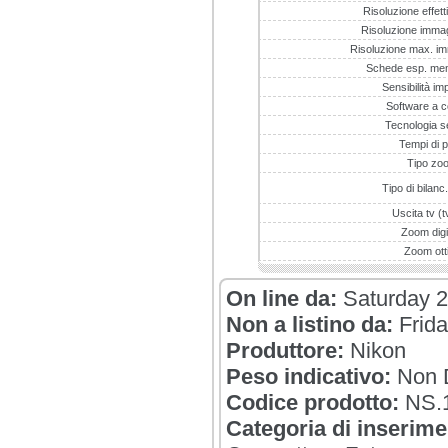
Risoluzione effet
Risoluzione immagi
Risoluzione max. im
Schede esp. memo
Sensibilità imp
Software a c
Tecnologia 
Tempi di 
Tipo zo
Tipo di bilanc
Uscita tv (t
Zoom digi
Zoom ott
On line da:
Saturday 
Non a listino da:
Frid
Produttore:
Nikon
Peso indicativo:
Non D
Codice prodotto:
NS.
Categoria di inserime