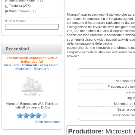
Stampanti - Plotter (727)
Telefonia (278)
Water Cooling (80)
Microsoft expression web: il sito web che avre
per ridurre le complessit� e integrare agevolme
Ricerca Veloce
consentono di incorporare rapidamente dati xm
l?integrazione del lavoro dei web designer e de
xml, asp.net e xhtml da parte di expression web
spazio alle idee creative: le sofisticate funzion
strumenti di disegno visivi, riquadri attivit� spe
della formattazione della pagina.
pagine dinamiche e interattive che sfruttano tut
Recensioni
integrato dei moderni standard web rende facile 
browser.
Sw microsoft expression web 2
italian dvd ful
web - siti - strumenti - expression -
microsoft - Microsoft
Accesso ad i
Frequenza di cloc
Licenz
Lingu
Microsoft Expression Web Fornisce
Memoria ram in
Tutti Gli Strumenti Di Cui
Sistema ope
Spazio libero su
Altre recensioni
Produttore:
Microsoft