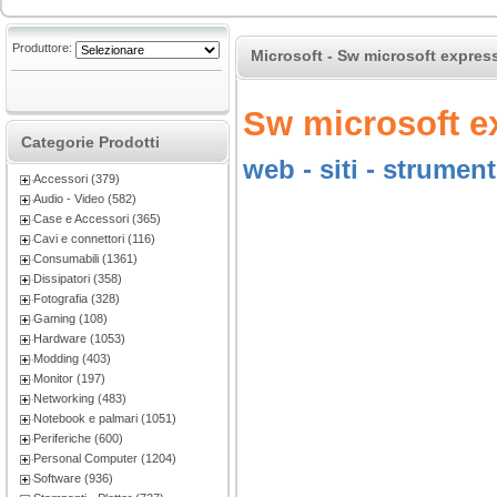
Produttore:
Microsoft - Sw microsoft express
Sw microsoft ex
Categorie Prodotti
web - siti - strumen
Accessori (379)
Audio - Video (582)
Case e Accessori (365)
Cavi e connettori (116)
Consumabili (1361)
Dissipatori (358)
Fotografia (328)
Gaming (108)
Hardware (1053)
Modding (403)
Monitor (197)
Networking (483)
Notebook e palmari (1051)
Periferiche (600)
Personal Computer (1204)
Software (936)