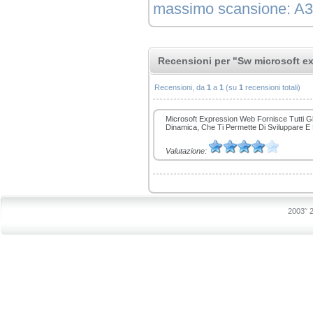
massimo scansione: A3+
Recensioni per "Sw microsoft ex
Recensioni, da
1
a
1
(su
1
recensioni totali)
Microsoft Expression Web Fornisce Tutti Gli
Dinamica, Che Ti Permette Di Sviluppare E M
Valutazione:
2003˜ 2