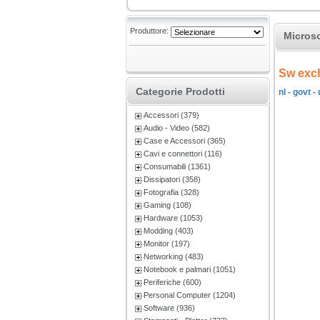
Produttore:
Microso
Sw exch
Categorie Prodotti
nl - govt -
Accessori (379)
Audio - Video (582)
Case e Accessori (365)
Cavi e connettori (116)
Consumabili (1361)
Dissipatori (358)
Fotografia (328)
Gaming (108)
Hardware (1053)
Modding (403)
Monitor (197)
Networking (483)
Notebook e palmari (1051)
Periferiche (600)
Personal Computer (1204)
Software (936)