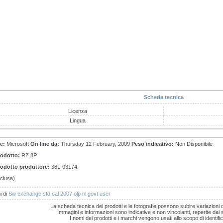
Scheda tecnica
Licenza
Lingua
e:
Microsoft
On line da:
Thursday 12 February, 2009
Peso indicativo:
Non Disponibile
rodotto:
RZ.8P
odotto produttore:
381-03174
clusa)
i di
Sw exchange std cal 2007 olp nl govt user
La scheda tecnica dei prodotti e le fotografie possono subire variazioni 
Immagini e informazioni sono indicative e non vincolanti, reperite dai sit
I nomi dei prodotti e i marchi vengono usati allo scopo di identific