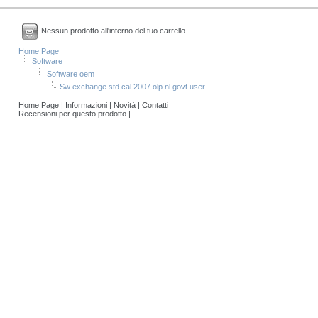
Nessun prodotto all'interno del tuo carrello.
Home Page
Software
Software oem
Sw exchange std cal 2007 olp nl govt user
Home Page
|
Informazioni
|
Novità
|
Contatti
Recensioni per questo prodotto
|