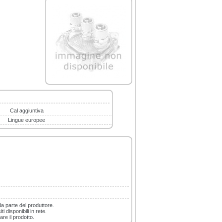
Cal aggiuntiva
Lingue europee
da parte del produttore.
i disponibili in rete.
are il prodotto.