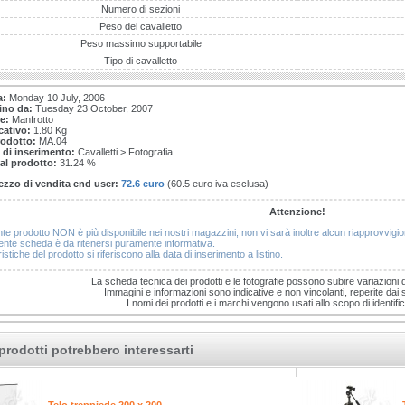
Numero di sezioni
Peso del cavalletto
Peso massimo supportabile
Tipo di cavalletto
a:
Monday 10 July, 2006
tino da:
Tuesday 23 October, 2007
e:
Manfrotto
cativo:
1.80 Kg
rodotto:
MA.04
 di inserimento:
Cavalletti > Fotografia
 al prodotto:
31.24 %
ezzo di vendita end user:
72.6 euro
(60.5 euro iva esclusa)
Attenzione!
nte prodotto NON è più disponibile nei nostri magazzini, non vi sarà inoltre alcun riapprovvig
nte scheda è da ritenersi puramente informativa.
istiche del prodotto si riferiscono alla data di inserimento a listino.
La scheda tecnica dei prodotti e le fotografie possono subire variazioni 
Immagini e informazioni sono indicative e non vincolanti, reperite dai sit
I nomi dei prodotti e i marchi vengono usati allo scopo di identific
prodotti potrebbero interessarti