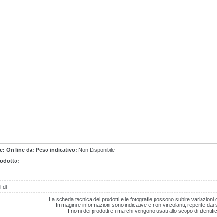
e:
On line da:
Peso indicativo:
Non Disponibile
rodotto:
 di
La scheda tecnica dei prodotti e le fotografie possono subire variazioni 
Immagini e informazioni sono indicative e non vincolanti, reperite dai sit
I nomi dei prodotti e i marchi vengono usati allo scopo di identific