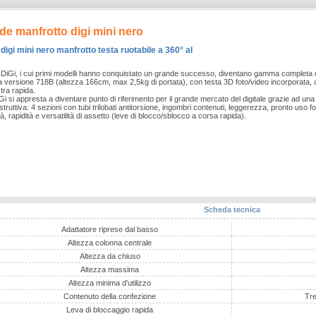
de manfrotto digi mini nero
digi mini nero manfrotto testa ruotabile a 360° al
di DiGi, i cui primi modelli hanno conquistato un grande successo, diventano gamma completa c
a versione 718B (altezza 166cm, max 2,5kg di portata), con testa 3D foto/video incorporata,
tra rapida.
Gi si appresta a diventare punto di riferimento per il grande mercato del digitale grazie ad una
ostruttiva: 4 sezioni con tubi trilobati antitorsione, ingombri contenuti, leggerezza, pronto uso f
, rapidità e versatilità di assetto (leve di blocco/sblocco a corsa rapida).
Scheda tecnica
Adattatore riprese dal basso
Altezza colonna centrale
Altezza da chiuso
Altezza massima
Altezza minima d'utilizzo
Contenuto della confezione
Tre
Leva di bloccaggio rapida