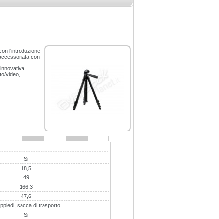
on l'introduzione
 accessoriata con
 innovativa
oto/video,
Si
18,5
49
166,3
47,6
ppiedi, sacca di trasporto
Si