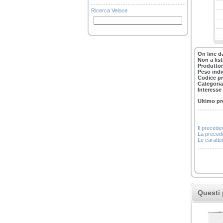
Ricerca Veloce
On line d
Non a lis
Produttor
Peso indi
Codice p
Categoria
Interesse
Ultimo pr
Il precede
La precede
Le caratter
Questi 