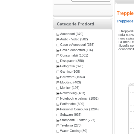
Treppie
Treppiede 
Categorie Prodotti
II treppie
Accessori (379)
della nuov
nuova pias
Audio - Video (582)
La linea Di
Case e Accessori (365)
filosofia c
economicità
Cavi e connettori (116)
Consumabili (1361)
Dissipatori (358)
Fotografia (328)
Gaming (108)
Hardware (1053)
Modding (403)
Monitor (197)
Networking (483)
Notebook e palmari (1051)
Periferiche (600)
Personal Computer (1204)
Software (936)
Stampanti - Plotter (727)
Telefonia (278)
Water Cooling (80)