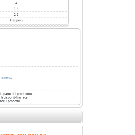
4
1,4
2,5
Treppiedi
ionamento.
da parte del produttore.
i disponibili in rete.
are il prodotto.