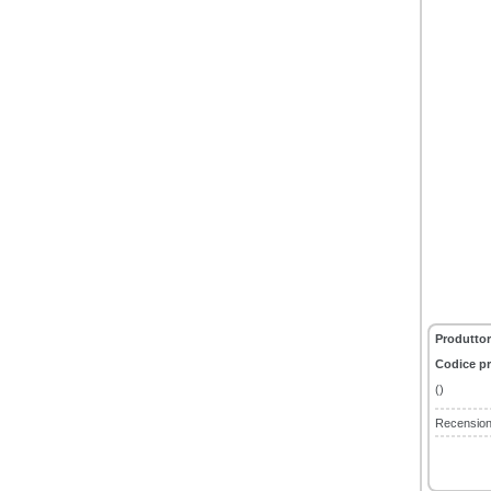
Produttor
Codice p
()
Recensioni