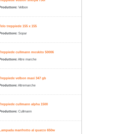
Treppiede velbon sherpa 750r
Produttore:
Velbon
Telo treppiede 155 x 155
Produttore:
Sopar
Treppiede cullmann moskito 50006
Produttore:
Altre marche
Treppiede velbon maxi 347 gb
Produttore:
Altremarche
Treppiede cullmann alpha 1500
Produttore:
Cullmann
Lampada manfrotto al quarzo 650w