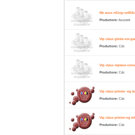
Nb asus n51vg-sx003c
Produttore:
Asustek
Vip class globe-est.gar
Produttore:
Cdc
Vip class replace-cons
Produttore:
Cdc
Vip class printer -eg l
Produttore:
Cdc
Vip class printer-eg i
Produttore:
Cdc