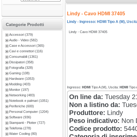
Lindy - Cavo HDMI 37405
Lindy - Ingresso: HDMI Tipo A (M), Uscita
Categorie Prodotti
Lindy - Cavo HDMI 37405
Accessori (379)
Audio - Video (582)
Case e Accessori (365)
Cavi e connettori (116)
Consumabili (1361)
Dissipatori (358)
Fotografia (328)
Gaming (108)
Hardware (1053)
Modding (403)
Ingresso:
HDMI
Tipo A (M), Uscita:
HDMI
Tipo 
Monitor (197)
On line da:
Tuesday 2
Networking (483)
Notebook e palmari (1051)
Non a listino da:
Tues
Periferiche (600)
Produttore:
Lindy
Personal Computer (1204)
Software (936)
Peso indicativo:
Non D
Stampanti - Plotter (727)
Codice prodotto:
544
Telefonia (278)
Water Cooling (80)
Categoria di inserime