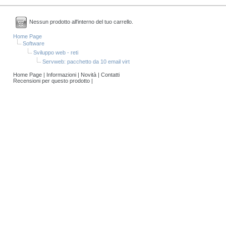
Nessun prodotto all'interno del tuo carrello.
Home Page
Software
Sviluppo web - reti
Servweb: pacchetto da 10 email virt
Home Page
|
Informazioni
|
Novità
|
Contatti
Recensioni per questo prodotto
|