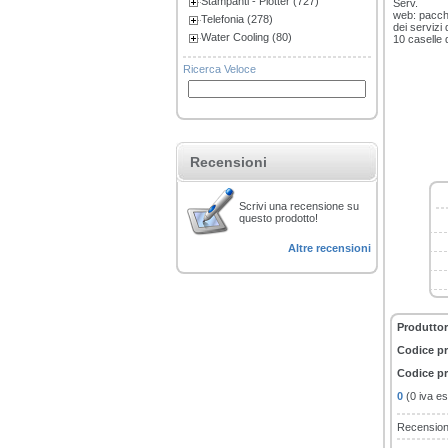
Stampanti - Plotter (727)
Serv.
web: pacche
Telefonia (278)
dei servizi 
Water Cooling (80)
10 caselle 
Ricerca Veloce
Recensioni
Scrivi una recensione su
questo prodotto!
Altre recensioni
Produttor
Codice p
Codice pr
0
(0 iva es
Recension