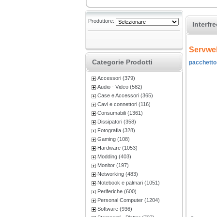
Produttore:
Interfr
Servweb
Categorie Prodotti
pacchetto -
Accessori (379)
Audio - Video (582)
Case e Accessori (365)
Cavi e connettori (116)
Consumabili (1361)
Dissipatori (358)
Fotografia (328)
Gaming (108)
Hardware (1053)
Modding (403)
Monitor (197)
Networking (483)
Notebook e palmari (1051)
Periferiche (600)
Personal Computer (1204)
Software (936)