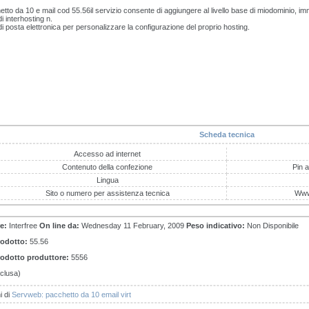
tto da 10 e mail cod 55.56il servizio consente di aggiungere al livello base di miodominio, 
di interhosting n.
di posta elettronica per personalizzare la configurazione del proprio hosting.
Scheda tecnica
Accesso ad internet
Contenuto della confezione
Pin a
Lingua
Sito o numero per assistenza tecnica
Www.
e:
Interfree
On line da:
Wednesday 11 February, 2009
Peso indicativo:
Non Disponibile
rodotto:
55.56
odotto produttore:
5556
clusa)
i di
Servweb: pacchetto da 10 email virt