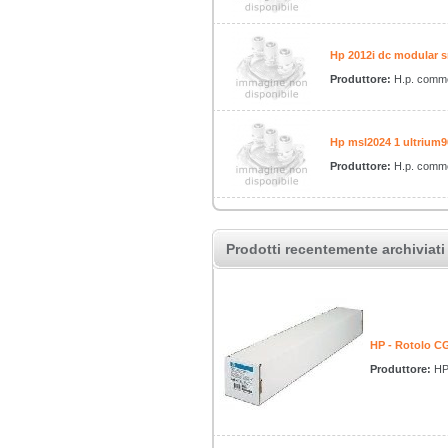
Hp 2012i dc modular s
Produttore:
H.p. comme
Hp msl2024 1 ultrium96
Produttore:
H.p. comme
Prodotti recentemente archiviati
HP - Rotolo C
Produttore:
H