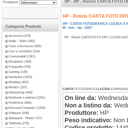
HP - HP - Rotolo CARTA FOTO DR
Produttore:
HP - Rotolo CARTA FOTO DR
HP - CARTA FOTOGRAFICA LUCIDA A RA
Categorie Prodotti
M - mm - hp - 1067
Accessori (379)
HP - Rotolo CARTA FOTO DRY LUCIDA 106
Audio - Video (582)
Case e Accessori (365)
Cavi e connettori (116)
Consumabili (1361)
Dissipatori (358)
Fotografia (328)
Gaming (108)
Hardware (1053)
Modding (403)
Monitor (197)
CARTA
FOTOGRAFICA
LUCIDA
A RAPIDA 
Networking (483)
On line da:
Wednesday
Notebook e palmari (1051)
Periferiche (600)
Non a listino da:
Wedn
Personal Computer (1204)
Produttore:
HP
Software (936)
Stampanti - Plotter (727)
Peso indicativo:
Non D
Telefonia (278)
Codice prodotto:
144