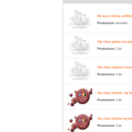
Nb asus n51vg-sx003c
Produttore:
Asustek
Vip class globe-est.gar
Produttore:
Cdc
Vip class replace-cons
Produttore:
Cdc
Vip class printer -eg l
Produttore:
Cdc
Vip class printer-eg i
Produttore:
Cdc