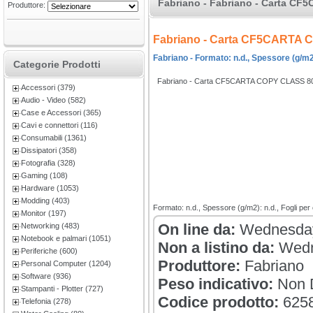
Fabriano - Fabriano - Carta CF
Produttore:
Fabriano - Carta CF5CARTA
Fabriano - Formato: n.d., Spessore (g/m2):
Categorie Prodotti
Fabriano - Carta CF5CARTA COPY CLASS 8
Accessori (379)
Audio - Video (582)
Case e Accessori (365)
Cavi e connettori (116)
Consumabili (1361)
Dissipatori (358)
Fotografia (328)
Gaming (108)
Hardware (1053)
Modding (403)
Formato: n.d., Spessore (g/m2): n.d., Fogli per 
Monitor (197)
On line da:
Wednesday
Networking (483)
Notebook e palmari (1051)
Non a listino da:
Wedn
Periferiche (600)
Produttore:
Fabriano
Personal Computer (1204)
Software (936)
Peso indicativo:
Non D
Stampanti - Plotter (727)
Codice prodotto:
625
Telefonia (278)