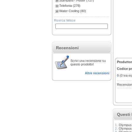
Stampanti - Plotter (727)
Telefonia (278)
Water Cooling (80)
Ricerca Veloce
Recensioni
Scrivi una recensione su
Produttor
questo prodotto!
Codice p
Altre recensioni
0
(0 iva es
Recension
Questi 
1.
Olympus 
2.
Olympus 