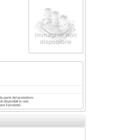
da parte del produttore.
i disponibili in rete.
are il prodotto.