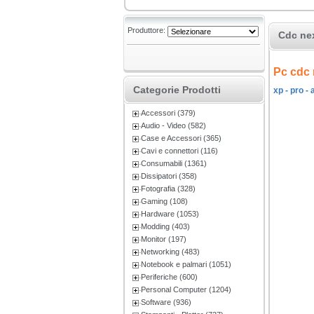
Produttore:
Cdc nex
Pc cdc 
Categorie Prodotti
xp - pro -
Accessori (379)
Audio - Video (582)
Case e Accessori (365)
Cavi e connettori (116)
Consumabili (1361)
Dissipatori (358)
Fotografia (328)
Gaming (108)
Hardware (1053)
Modding (403)
Monitor (197)
Networking (483)
Notebook e palmari (1051)
Periferiche (600)
Personal Computer (1204)
Software (936)