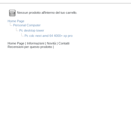
Nessun prodotto all'interno del tuo carrello.
Home Page
Personal Computer
Pc desktop tower
Pc cdc next amd 64 4000+ xp pro
Home Page
|
Informazioni
|
Novità
|
Contatti
Recensioni per questo prodotto
|