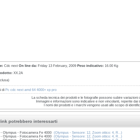
e:
Cdc next
On line da:
Friday 13 February, 2009
Peso indicativo:
16.00 Kg
rodotto:
XX.2A
clusa)
i di
Pc cdc next amd 64 4000+ xp pro
La scheda tecnica dei prodotti e le fotografie possono subire variazioni 
Immagini e informazioni sono indicative e non vincolanti, reperite dai sit
I nomi dei prodotti e i marchi vengono usati allo scopo di identific
link potrebbero interessarti
- Olympus - Fotocamera Fe 4000
(Olympus - Sensore: 12, Zoom ottico: 4, R...)
- Olympus - Fotocamera Fe 4000
(Olympus - Sensore: 12, Zoom ottico: 4, R...)