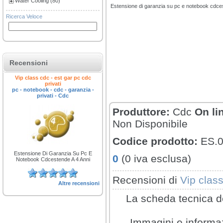
Water Cooling (80)
Estensione di garanzia su pc e notebook cdcestend
Ricerca Veloce
Recensioni
Vip class cdc - est gar pc cdc
privati
pc - notebook - cdc - garanzia -
privati - Cdc
Produttore:
Cdc
On li
Non Disponibile
Codice prodotto:
ES.
Estensione Di Garanzia Su Pc E
0
(0 iva esclusa)
Notebook Cdcestende A 4 Anni
Recensioni di
Vip class
Altre recensioni
La scheda tecnica de
Immagini e informazi