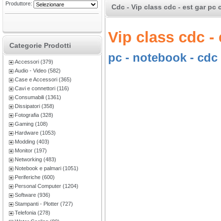
Produttore:
Cdc - Vip class cdc - est gar pc 
Vip class cdc - 
Categorie Prodotti
pc - notebook - cdc 
Accessori (379)
Audio - Video (582)
Case e Accessori (365)
Cavi e connettori (116)
Consumabili (1361)
Dissipatori (358)
Fotografia (328)
Gaming (108)
Hardware (1053)
Modding (403)
Monitor (197)
Networking (483)
Notebook e palmari (1051)
Periferiche (600)
Personal Computer (1204)
Software (936)
Stampanti - Plotter (727)
Telefonia (278)