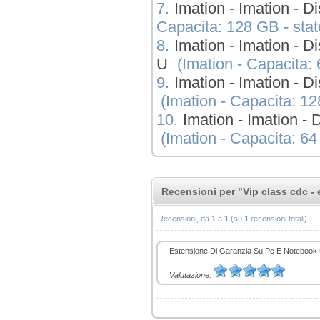
7.
Imation - Imation - 
Capacita: 128 GB - stato 
8.
Imation - Imation - 
U
(Imation - Capacita: 6
9.
Imation - Imation - 
(Imation - Capacita: 128
10.
Imation - Imation 
(Imation - Capacita: 64 G
Recensioni per "Vip class cdc - e
Recensioni, da
1
a
1
(su
1
recensioni totali)
Estensione Di Garanzia Su Pc E Notebook Cd
Valutazione: