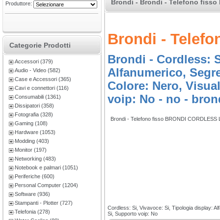
Brondi - Brondi - Telefono fis
Produttore:
Brondi - Tele
Categorie Prodotti
Brondi - Cordless: S
Accessori (379)
Alfanumerico, Segret
Audio - Video (582)
Case e Accessori (365)
Colore: Nero, Visua
Cavi e connettori (116)
voip: No - no - bron
Consumabili (1361)
Dissipatori (358)
Fotografia (328)
Brondi - Telefono fisso BRONDI CORDLESS
Gaming (108)
Hardware (1053)
Modding (403)
Monitor (197)
Networking (483)
Notebook e palmari (1051)
Periferiche (600)
Personal Computer (1204)
Software (936)
Stampanti - Plotter (727)
Cordless: Si, Vivavoce: Si, Tipologia display: 
Telefonia (278)
Si, Supporto voip: No