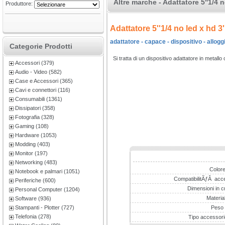
Altre marche - Adattatore 5''1/4 n
Produttore:
Adattatore 5''1/4 no led x hd 3'
adattatore - capace - dispositivo - alloggi
Categorie Prodotti
Si tratta di un dispositivo adattatore in metall
Accessori (379)
Audio - Video (582)
Case e Accessori (365)
Cavi e connettori (116)
Consumabili (1361)
Dissipatori (358)
Fotografia (328)
Gaming (108)
Hardware (1053)
Modding (403)
Monitor (197)
Networking (483)
Color
Notebook e palmari (1051)
CompatibilitÃƒÂ acce
Periferiche (600)
Dimensioni in c
Personal Computer (1204)
Materia
Software (936)
Stampanti - Plotter (727)
Peso
Telefonia (278)
Tipo accessori