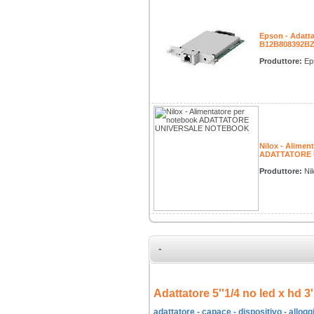
Epson - Adatt
B12B808392B
Produttore:
Ep
Nilox - Alimen
ADATTATORE
Produttore:
Nil
-
Adattatore 5''1/4 no led x hd 3'
adattatore - capace - dispositivo - alloggi