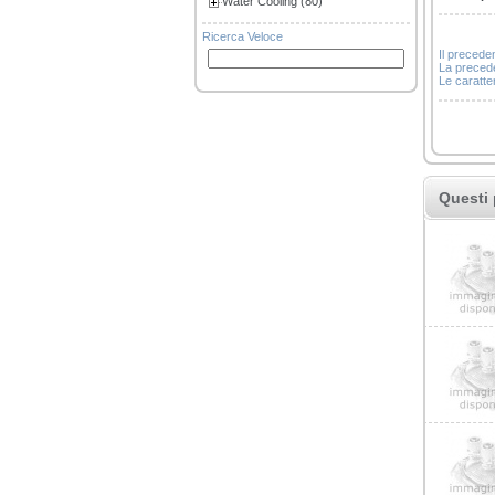
Water Cooling (80)
Ricerca Veloce
Il precede
La precede
Le caratter
Questi 