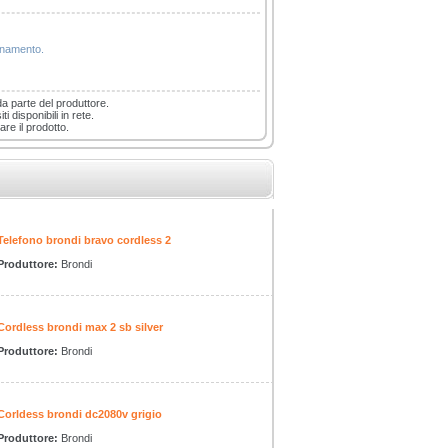
ionamento.
da parte del produttore.
i disponibili in rete.
are il prodotto.
Telefono brondi bravo cordless 2
Produttore:
Brondi
Cordless brondi max 2 sb silver
Produttore:
Brondi
Corldess brondi dc2080v grigio
Produttore:
Brondi