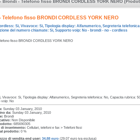
 - Brondi - Telefono fisso BRONDI CORDLESS YORK NERO (Prodott
 - Telefono fisso BRONDI CORDLESS YORK NERO
ordless: Si, Vivavoce: Si, Tipologia display: Alfanumerico, Segreteria telefonica
zione del numero chiamate: Si, Supporto voip: No - brondi - no - cordless
 Telefono fisso BRONDI CORDLESS YORK NERO
, Vivavoce: Si, Tipologia display: Alfanumerico, Segreteria telefonica: No, Capacita rubrica:
o voip: No
a:
Sunday 03 January, 2010
tino da:
Sunday 03 January, 2010
e:
Brondi
cativo:
Non Disponibile
rodotto:
685690305
 di inserimento:
Cellulari, telefoni e fax > Telefoni fissi
 al prodotto:
0 %
ezzo di vendita end user:
34.88 euro
(29.07 euro iva esclusa)