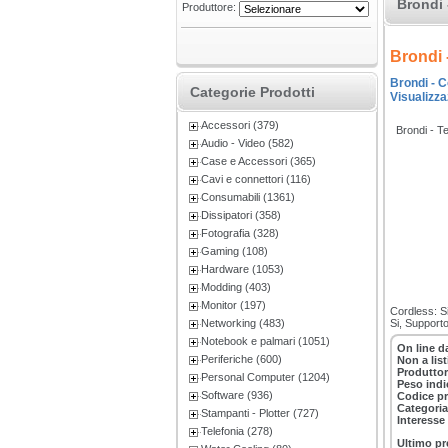
Brondi
Produttore:
Brondi
Brondi - C
Categorie Prodotti
Visualizza
Accessori (379)
Brondi -
Audio - Video (582)
Case e Accessori (365)
Cavi e connettori (116)
Consumabili (1361)
Dissipatori (358)
Fotografia (328)
Gaming (108)
Hardware (1053)
Modding (403)
Monitor (197)
Cordless: Si
Networking (483)
Si, Support
Notebook e palmari (1051)
On line d
Periferiche (600)
Non a lis
Produttor
Personal Computer (1204)
Peso indi
Software (936)
Codice p
Categoria
Stampanti - Plotter (727)
Interesse
Telefonia (278)
Ultimo pr